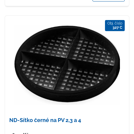
Obj. číslo
327 C
ND-Sítko černé na PV 2,3 a 4