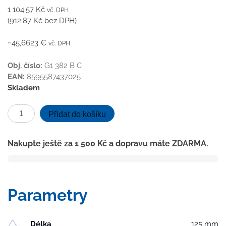
1 104.57
Kč
vč. DPH
(
912.87
Kč
bez DPH)
~45,6623 €
vč. DPH
Obj. číslo:
G1 382 B C
EAN:
8595587437025
Skladem
Podlahová
Přidat do košíku
vpusť
boční
Nakupte ještě za
1 500
Kč
a dopravu máte ZDARMA.
černá
D40,
nerez
příruba,
Parametry
mřížka
GATE
černá
Délka
125 mm