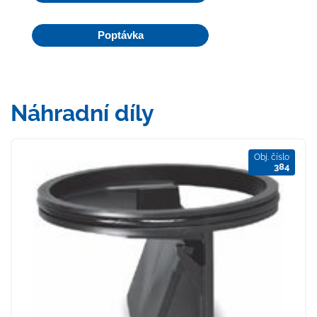
Poptávka
Náhradní díly
Obj. číslo
384