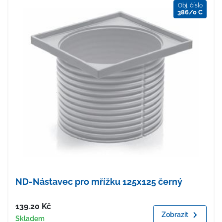
Obj. číslo
386/0 C
ND-Nástavec pro mřížku 125x125 černý
Cena
139.20
Kč
Zobrazit
Dostupnost
Skladem