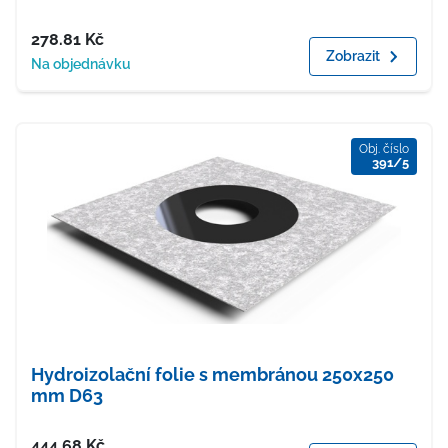
Cena
278.81
Kč
Zobrazit
Dostupnost
Na objednávku
Obj. číslo
391/5
Hydroizolační folie s membránou 250x250
mm D63
Cena
444.68
Kč