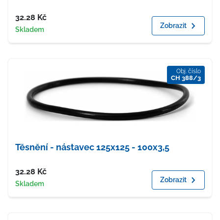
Cena
32.28
Kč
Zobrazit
Dostupnost
Skladem
Obj. číslo
CH 388/3
Těsnění - nástavec 125x125 - 100x3,5
Cena
32.28
Kč
Zobrazit
Dostupnost
Skladem