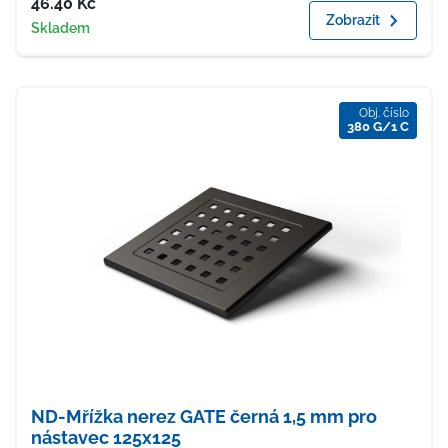
Cena
46.40
Kč
Zobrazit
Dostupnost
Skladem
Obj. číslo
380 G/1 C
ND-Mřížka nerez GATE černá 1,5 mm pro
nástavec 125x125