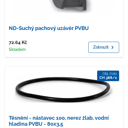
ND-Suchý pachový uzávěr PVBU
Cena
72.64
Kč
Zobrazit
Dostupnost
Skladem
Obj. číslo
CH 388/2
Těsnění - nástavec 100, nerez žlab, vodní
hladina PVBU - 80x3,5