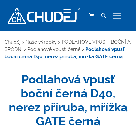
Chuděj
>
Naše výrobky
>
PODLAHOVÉ VPUSTI BOČNÍ A
SPODNÍ
>
Podlahové vpusti černé
>
Podlahová vpusť
boční černá D40, nerez příruba, mřížka GATE černá
Podlahová vpusť
boční černá D40,
nerez příruba, mřížka
GATE černá