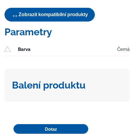
pro
PVP,
↔
Zobrazit kompatibilní produkty
PVBU
50/75
Parametry
množství
Barva
Černá
Balení produktu
Dotaz