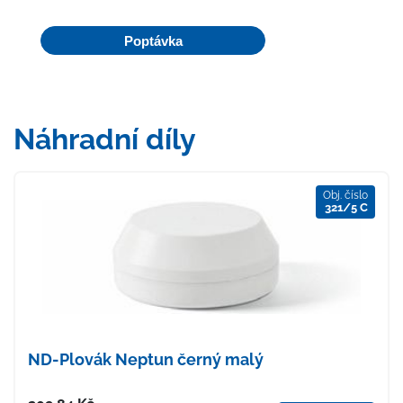
Poptávka
Náhradní díly
Obj. číslo
321/5 C
ND-Plovák Neptun černý malý
Cena