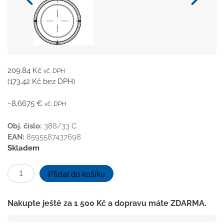
209.84
Kč
vč. DPH
(
173.42
Kč
bez DPH)
~8,6675 €
vč. DPH
Obj. číslo:
388/33 C
EAN:
8595587437698
Skladem
ND-
Přidat do košíku
Pachový
uzávěr
Nakupte ještě za
1 500
Kč
a dopravu máte ZDARMA.
NEPTUN
černý