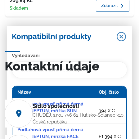
209.84
Kč
Zobrazit
Dostupnost
Skladem
Kompatibilní produkty
Vyhledávání
Kontaktní údaje
Název
Obj. číslo
Podlahová vpusť přímá černá
Sídlo společnosti
D110, NEPTUN, mřížka SUN
394 X C
CHUDĚJ, s.r.o., 756 62 Hutisko-Solanec 310,
černá
Česká republika
Podlahová vpusť přímá černá
D110, NEPTUN, mřížka FACE
F1 394 X C