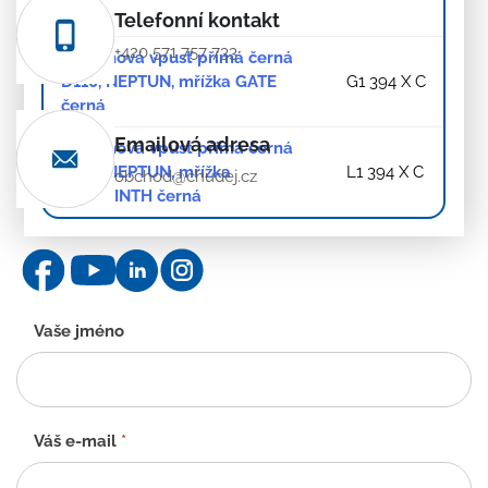
černá
Telefonní kontakt
+420 571 757 733
Podlahová vpusť přímá černá
D110, NEPTUN, mřížka GATE
G1 394 X C
černá
Emailová adresa
Podlahová vpusť přímá černá
D110, NEPTUN, mřížka
L1 394 X C
obchod@chudej.cz
LABYRINTH černá
Kontaktní
Vaše jméno
formulář
-
CZ
Váš e-mail
*