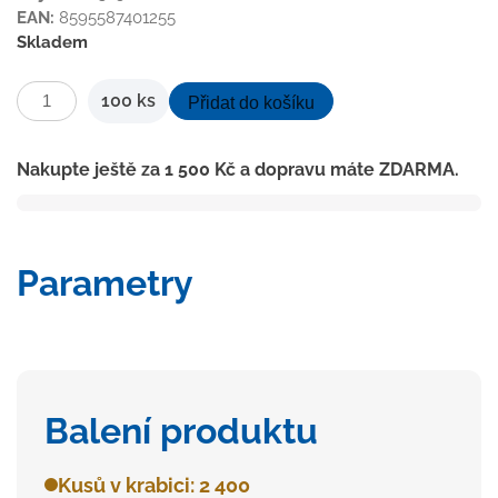
EAN:
8595587401255
Skladem
Natloukací
100
ks
Přidat do košíku
hmoždinka
6x40
Nakupte ještě za
1 500
Kč
a dopravu máte ZDARMA.
FZM6
(100
ks)
množství
Parametry
Balení produktu
Kusů v krabici: 2 400