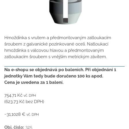
Hmoždinka s vrutem a předmontovaným zatloukacím
šroubem z galvanické pozinkované oceli. Natloukací
hmoždinka s válcovou hlavou a předmontovaným
zatloukacím šroubem s vnějším metrickým závitem.
Na e-shopu se objednává po baleních. Při objednání 1
jednotky Vám tedy bude doručeno 100 ks apod.
Cena je uvedena za 1 balení.
754.71
Kč
vč. DPH
(
623.73
Kč
bez DPH)
~31,1028 €
vč. DPH
Obj. číslo:
325