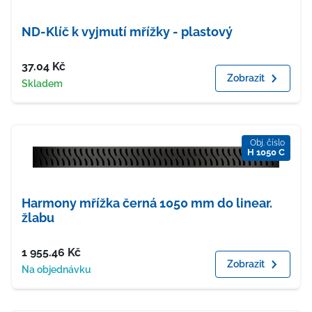
ND-Klíč k vyjmutí mřížky - plastový
Cena
37.04
Kč
Zobrazit
Dostupnost
Skladem
Obj. číslo
H 1050 C
Harmony mřížka černá 1050 mm do linear.
žlabu
Cena
1 955.46
Kč
Zobrazit
Dostupnost
Na objednávku