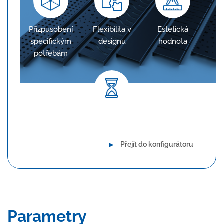
Přizpůsobení
Flexibilita v
Estetická
specifickým
designu
hodnota
potřebám
Dlouhodobá spolehlivost
►
Přejít do konfigurátoru
Parametry