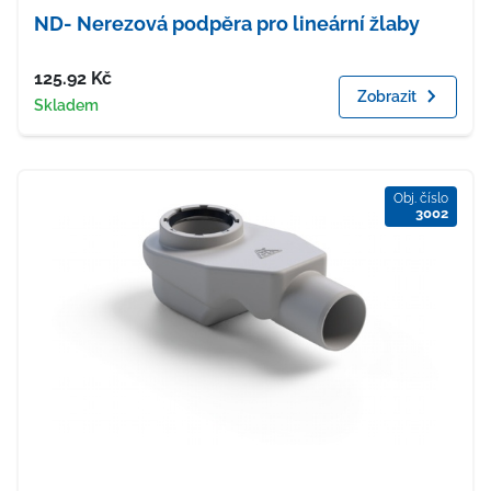
ND- Nerezová podpěra pro lineární žlaby
Cena
125.92
Kč
Zobrazit
Dostupnost
Skladem
Obj. číslo
3002