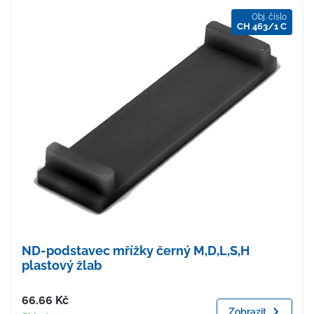
Obj. číslo
CH 463/1 C
ND-podstavec mřížky černý M,D,L,S,H
plastový žlab
Cena
66.66
Kč
Zobrazit