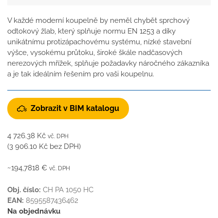
V každé moderní koupelně by neměl chybět sprchový
odtokový žlab, který splňuje normu EN 1253 a díky
unikátnímu protizápachovému systému, nízké stavební
výšce, vysokému průtoku, široké škále nadčasových
nerezových mřížek, splňuje požadavky náročného zákazníka
a je tak ideálním řešením pro vaši koupelnu.
Zobrazit v BIM katalogu
4 726.38
Kč
vč. DPH
(
3 906.10
Kč
bez DPH)
~194,7818 €
vč. DPH
Obj. číslo:
CH PA 1050 HC
EAN:
8595587436462
Na objednávku