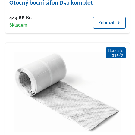
Otočný boční sifon D50 komplet
Cena
444.68
Kč
Zobrazit
Dostupnost
Skladem
Obj. číslo
391/7