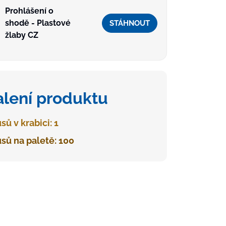
Prohlášení o
shodě - Plastové
STÁHNOUT
žlaby CZ
alení produktu
sů v krabici: 1
sů na paletě: 100