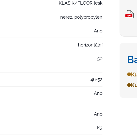
KLASIK/FLOOR lesk
nerez, polypropylen
Ano
horizontální
B
50
Ku
46-52
Ku
Ano
Ano
K3