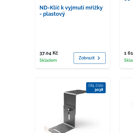
ND-Klíč k vyjmutí mřížky
- plastový
Cena
Cen
37.04
Kč
1 6
Zobrazit
Dostupnost
Dost
Skladem
Skl
Obj. číslo
3038