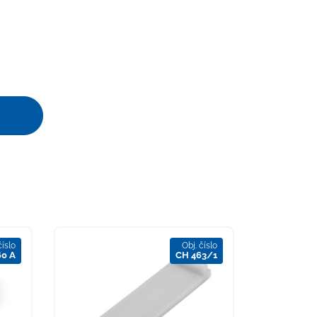
číslo
Obj. číslo
60 A
CH 463/1