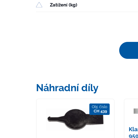
Zatížení (kg)
Náhradní díly
Obj. číslo
CH 439
Kla
950