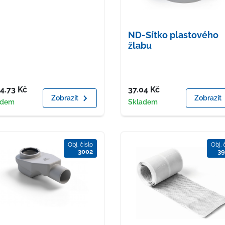
ND-Sítko plastového
žlabu
a
Cena
14.73
Kč
37.04
Kč
Zobrazit
Zobrazit
upnost
Dostupnost
adem
Skladem
Obj. číslo
Obj. 
3002
39