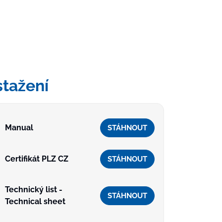
stažení
Manual
STÁHNOUT
Certifikát PLZ CZ
STÁHNOUT
Technický list -
STÁHNOUT
Technical sheet