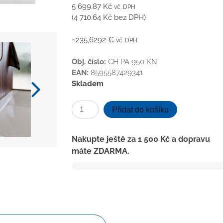
5 699.87
Kč
vč. DPH
(
4 710.64
Kč
bez DPH)
~235,6292 €
vč. DPH
Obj. číslo:
CH PA 950 KN
EAN:
8595587429341
Skladem
Lineární
Přidat do košíku
plastový
žlab
Nakupte ještě za
1 500
Kč
a dopravu
950
máte ZDARMA.
mm
s
nerez.
rámkem,
klasik
lesk