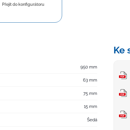
Přejít do konfigurátoru
Ke 
950 mm
63 mm
75 mm
15 mm
Šedá