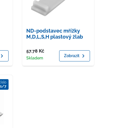
ND-podstavec mřížky
M,D,L,S,H plastový žlab
Cena
57.78
Kč
Zobrazit
Dostupnost
Skladem
číslo
1/7