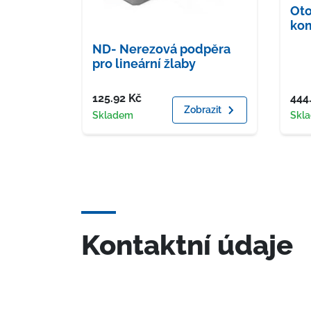
Oto
ko
ND- Nerezová podpěra
pro lineární žlaby
Cena
Cen
125.92
Kč
444
Zobrazit
Dostupnost
Dost
Skladem
Skl
Kontaktní údaje