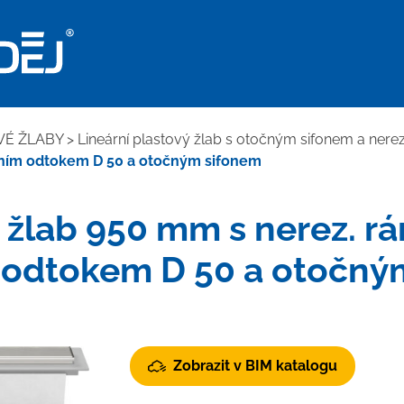
VÉ ŽLABY
>
Lineární plastový žlab s otočným sifonem a n
očním odtokem D 50 a otočným sifonem
 žlab 950 mm s nerez. r
 odtokem D 50 a otočný
Zobrazit v BIM katalogu