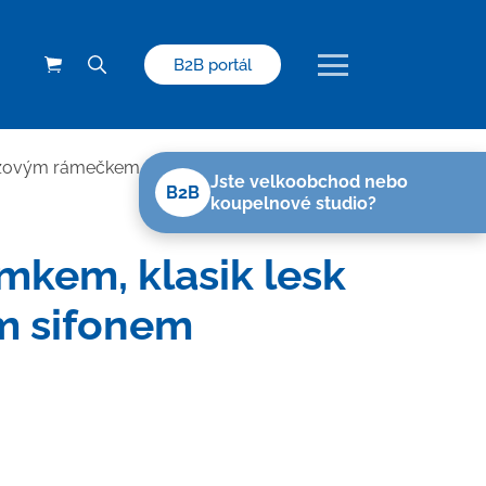
B2B portál
erezovým rámečkem
>
Lineární plastový žlab
Jste velkoobchod nebo
B2B
koupelnové studio?
ámkem, klasik lesk
m sifonem