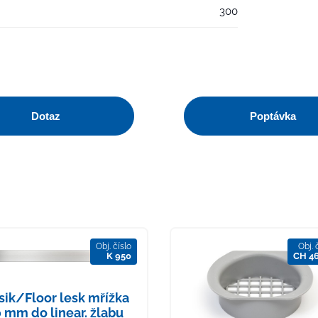
300
Dotaz
Poptávka
Obj. číslo
Obj. 
K 950
CH 4
sik/Floor lesk mřížka
 mm do linear. žlabu