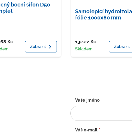
čný boční sifon D50
mplet
Samolepící hydroizola
fólie 1000x80 mm
a
Cena
.68
Kč
132.22
Kč
Zobrazit
Zobrazit
upnost
Dostupnost
adem
Skladem
Kontaktní
Vaše jméno
formulář
-
CZ
Váš e-mail
*