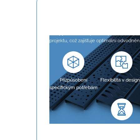
Konfigurace na mír
Žlaby jsou navrženy tak, aby přesně odp
projektu, což zajišťuje optimální odvodnění
Přizpůsobení
Flexibilita v desig
specifickým potřebám
Dlouhodobá spolehli