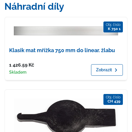
Náhradní díly
Obj. číslo
K 750 1
Klasik mat mřížka 750 mm do linear. žlabu
Cena
1 426.59
Kč
Zobrazit
Dostupnost
Skladem
Obj. číslo
CH 439