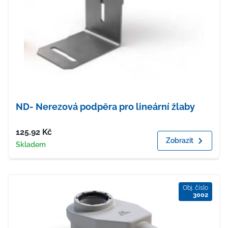
ND- Nerezová podpěra pro lineární žlaby
Cena
125.92
Kč
Zobrazit
Dostupnost
Skladem
Obj. číslo
3002