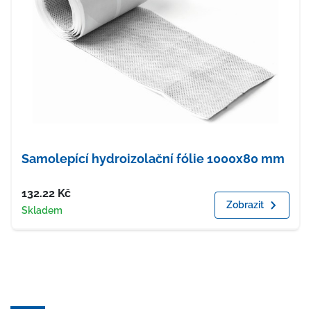
Samolepící hydroizolační fólie 1000x80 mm
Cena
132.22
Kč
Zobrazit
Dostupnost
Skladem