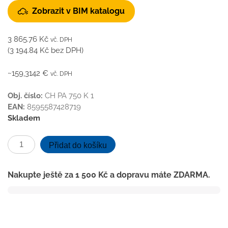
Zobrazit v BIM katalogu
3 865.76
Kč
vč. DPH
(
3 194.84
Kč
bez DPH)
~159,3142 €
vč. DPH
Obj. číslo:
CH PA 750 K 1
EAN:
8595587428719
Skladem
Lineární
Přidat do košíku
plastový
žlab
Nakupte ještě za
1 500
Kč
a dopravu máte ZDARMA.
750
mm,
klasik
mat
s