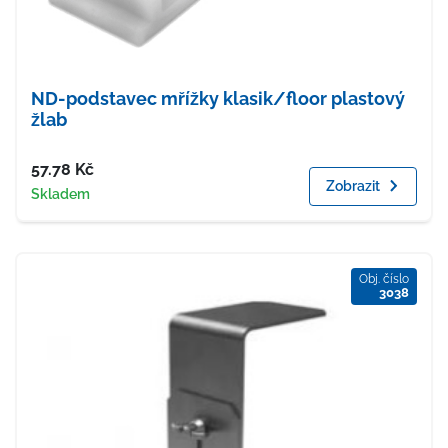
ND-podstavec mřížky klasik/floor plastový
žlab
Cena
57.78
Kč
Zobrazit
Dostupnost
Skladem
Obj. číslo
3038