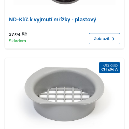
ND-Klíč k vyjmutí mřížky - plastový
Cena
37.04
Kč
Zobrazit
Dostupnost
Skladem
Obj. číslo
CH 460 A