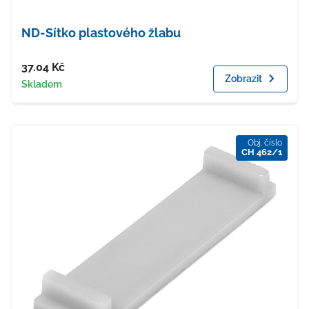
ND-Sítko plastového žlabu
Cena
37.04
Kč
Zobrazit
Dostupnost
Skladem
Obj. číslo
CH 462/1