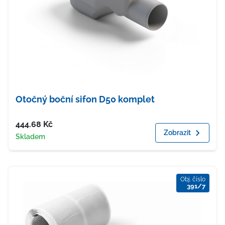
Otočný boční sifon D50 komplet
Cena
444.68
Kč
Zobrazit
Dostupnost
Skladem
Obj. číslo
391/7