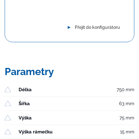
Dlouhodobá spolehlivost
►
Přejít do konfigurátoru
Parametry
Délka
750 mm
Šířka
63 mm
Výška
75 mm
Výška rámečku
15 mm