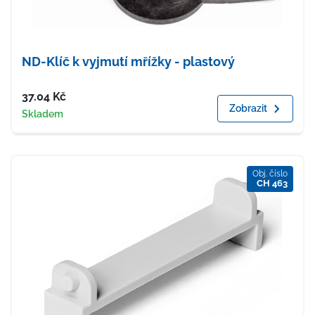
ND-Klíč k vyjmutí mřížky - plastový
Cena
37.04
Kč
Zobrazit
Dostupnost
Skladem
Obj. číslo
CH 463