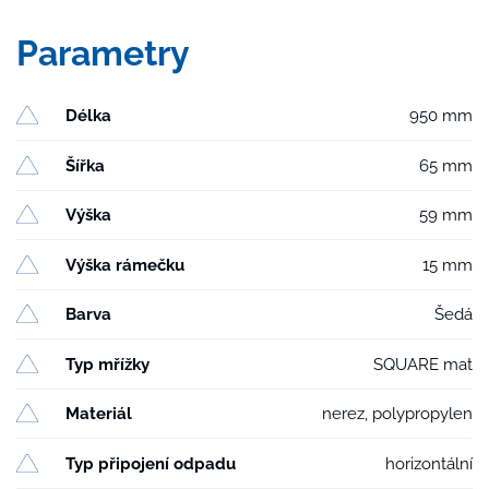
Parametry
Délka
950 mm
Šířka
65 mm
Výška
59 mm
Výška rámečku
15 mm
Barva
Šedá
Typ mřížky
SQUARE mat
Materiál
nerez, polypropylen
Typ připojení odpadu
horizontální