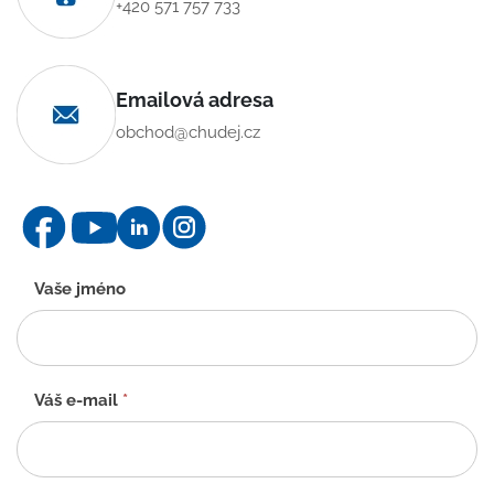
+420 571 757 733
Emailová adresa
obchod@chudej.cz
Kontaktní
Vaše jméno
formulář
-
CZ
Váš e-mail
*