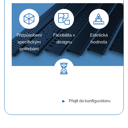
Přizpůsobení
Flexibilita v
Estetická
specifickým
designu
hodnota
potřebám
Dlouhodobá spolehlivost
►
Přejít do konfigurátoru