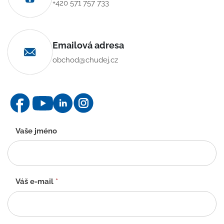
+420 571 757 733
Emailová adresa
obchod@chudej.cz
Kontaktní
Vaše jméno
formulář
-
CZ
Váš e-mail
*