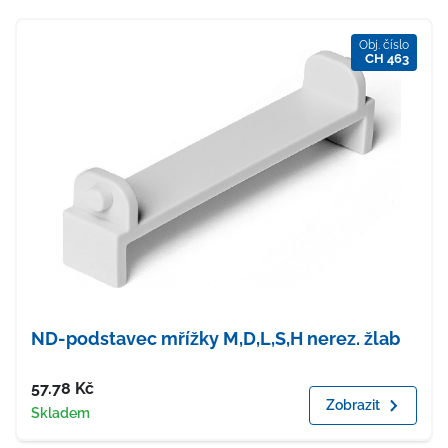
Obj. číslo
CH 463
ND-podstavec mřížky M,D,L,S,H nerez. žlab
Cena
57.78
Kč
Zobrazit
Dostupnost
Skladem