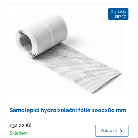
Obj. číslo
391/7
Samolepící hydroizolační fólie 1000x80 mm
Cena
132.22
Kč
Zobrazit
Dostupnost
Skladem