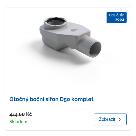
Obj. číslo
3002
Otočný boční sifon D50 komplet
Cena
444.68
Kč
Zobrazit
Dostupnost
Skladem