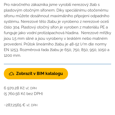
Pro náročného zákazníka jsme vyrobili nerezový žlab s
plastovým otočným sifonem. Díky speciálnímu otočenému
sifonu můžete dosáhnout maximálního připojeni odpadního
systému. Nerezové tělo žlabu je vyrobeno z nerezové oceli
číslo 304. Plastový otočný sifon je vyroben z materiálu PE a
funguje jako vodní protizápachová hladina. Nerezové mřížky
jsou 1,5 mm silné a jsou vyrobeny v lesklém nebo matném
provedení. Průtok lineárního žlabu je 48-52 l/m dle normy
EN 1253. Rozměrová řada žlabu je 650, 750, 850, 950, 1050 a
1200 mm.
Zobrazit v BIM katalogu
6 970.28
Kč
vč. DPH
(
5 760.56
Kč
bez DPH)
~287,2565 €
vč. DPH