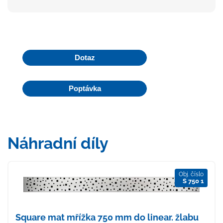
Dotaz
Poptávka
Náhradní díly
Obj. číslo
S 750 1
Square mat mřížka 750 mm do linear. žlabu