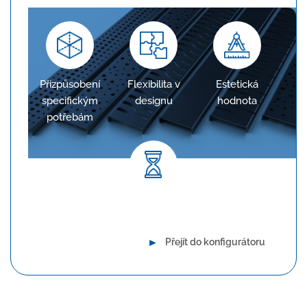
Přizpůsobení
Flexibilita v
Estetická
specifickým
designu
hodnota
potřebám
Dlouhodobá spolehlivost
►
Přejít do konfigurátoru