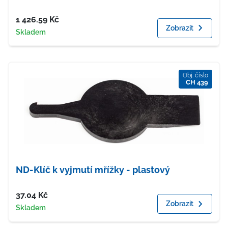
Cena
1 426.59
Kč
Zobrazit
Dostupnost
Skladem
Obj. číslo
CH 439
ND-Klíč k vyjmutí mřížky - plastový
Cena
37.04
Kč
Zobrazit
Dostupnost
Skladem