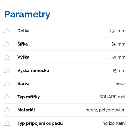
Parametry
Délka
750 mm
Šířka
65 mm
Výška
59 mm
Výška rámečku
15 mm
Barva
Šedá
Typ mřížky
SQUARE mat
Materiál
nerez, polypropylen
Typ připojení odpadu
horizontální