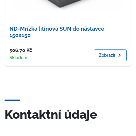
ND-Mřížka litinová SUN do nástavce
150x150
Cena
506.70
Kč
Zobrazit
Dostupnost
Skladem
Kontaktní údaje