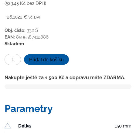
(
523.45
Kč
bez DPH)
~26,1022 €
vč. DPH
Obj. číslo:
332 S
EAN:
8595587412886
Skladem
Kanalizační
Přidat do košíku
vpusť
boční
Nakupte ještě za
1 500
Kč
a dopravu máte ZDARMA.
D50,
suchá
klapka,
plastová
Parametry
mřížka
množství
Délka
150 mm