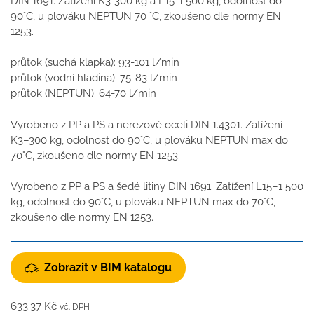
DIN 1691. Zatížení K3-300 kg a L15-1 500 kg, odolnost do
90°C, u plováku NEPTUN 70 °C, zkoušeno dle normy EN
1253.
průtok (suchá klapka): 93-101 l/min
průtok (vodní hladina): 75-83 l/min
průtok (NEPTUN): 64-70 l/min
Vyrobeno z PP a PS a nerezové oceli DIN 1.4301. Zatížení
K3–300 kg, odolnost do 90°C, u plováku NEPTUN max do
70°C, zkoušeno dle normy EN 1253.
Vyrobeno z PP a PS a šedé litiny DIN 1691. Zatížení L15–1 500
kg, odolnost do 90°C, u plováku NEPTUN max do 70°C,
zkoušeno dle normy EN 1253.
Zobrazit v BIM katalogu
633.37
Kč
vč. DPH