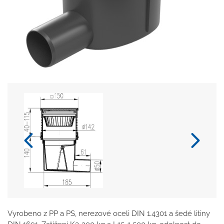
Vyrobeno z PP a PS, nerezové oceli DIN 1.4301 a šedé litiny