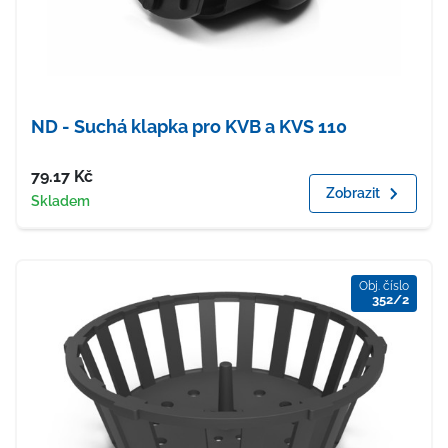
ND - Suchá klapka pro KVB a KVS 110
Cena
79.17
Kč
Zobrazit
Dostupnost
Skladem
Obj. číslo
352/2