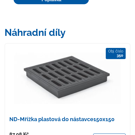
Náhradní díly
Obj. číslo
350
ND-Mřížka plastová do nástavce150x150
Cena
87.08
Kč