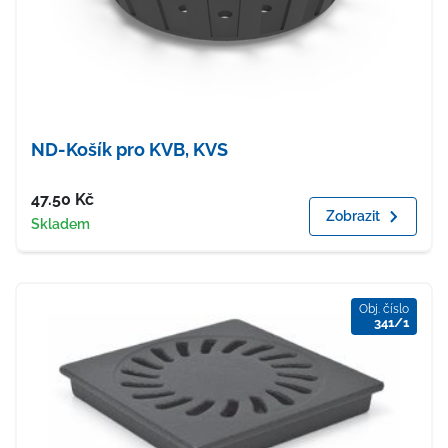
ND-Košík pro KVB, KVS
Cena
47.50
Kč
Zobrazit
Dostupnost
Skladem
Obj. číslo
341/1