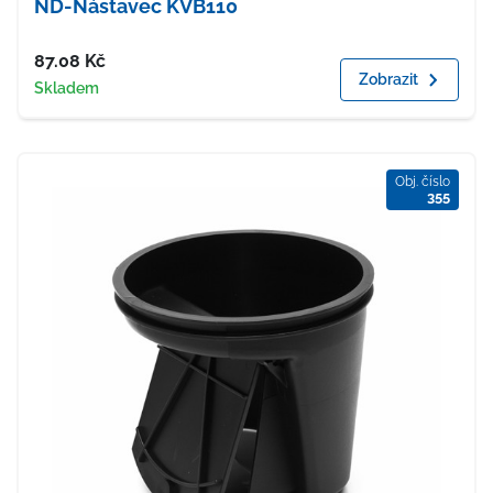
ND-Nástavec KVB110
Cena
87.08
Kč
Zobrazit
Dostupnost
Skladem
Obj. číslo
355