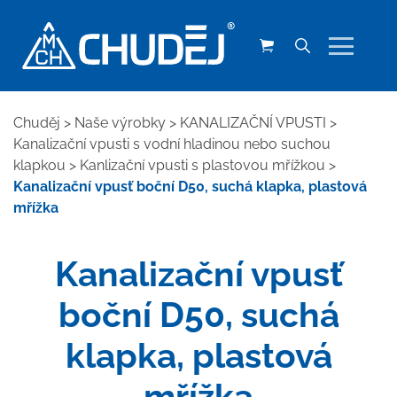
Chuděj
>
Naše výrobky
>
KANALIZAČNÍ VPUSTI
>
Kanalizační vpusti s vodní hladinou nebo suchou
klapkou
>
Kanlizační vpusti s plastovou mřížkou
>
Kanalizační vpusť boční D50, suchá klapka, plastová
mřížka
Kanalizační vpusť
boční D50, suchá
klapka, plastová
mřížka