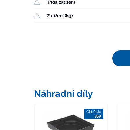
Třída zatížení
Zatížení (kg)
Náhradní díly
Obj. číslo
359