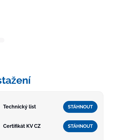
stažení
Technický list
STÁHNOUT
Certifikát KV CZ
STÁHNOUT