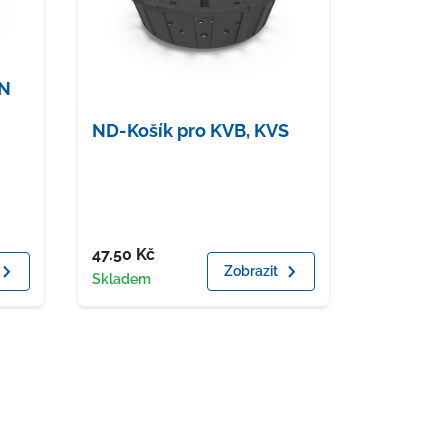
UN
ND-Košík pro KVB, KVS
Cena
47.50
Kč
Zobrazit
Dostupnost
Skladem