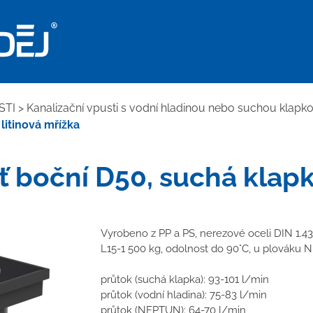
STI
>
Kanalizační vpusti s vodní hladinou nebo suchou klapk
litinová mřížka
ť boční D50, suchá klapka
Vyrobeno z PP a PS, nerezové oceli DIN 1.430
L15-1 500 kg, odolnost do 90°C, u plováku
průtok (suchá klapka): 93-101 l/min
průtok (vodní hladina): 75-83 l/min
průtok (NEPTUN): 64-70 l/min