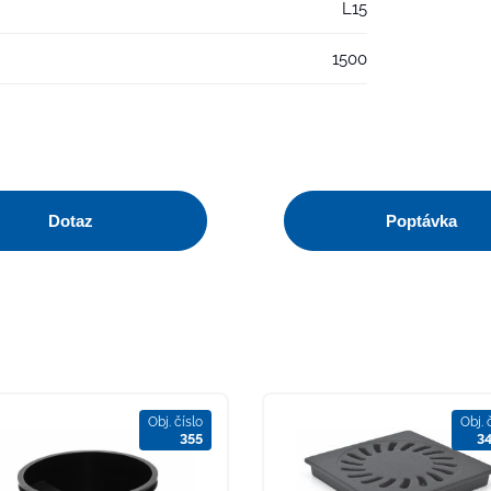
L15
1500
Dotaz
Poptávka
Obj. číslo
Obj. 
355
3