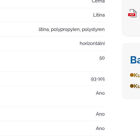
Černá
Litina
litina, polypropylen, polystyren
horizontální
B
50
Ku
93-101
Ku
Ano
Ano
Ano