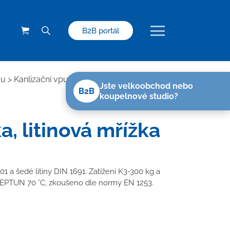
B2B portál
ou
>
Kanlizační vpusti s litinovou mřížkou
>
Jste velkoobchod nebo
B2B
koupelnové studio?
, litinová mřížka
1 a šedé litiny DIN 1691. Zatížení K3-300 kg a
 NEPTUN 70 °C, zkoušeno dle normy EN 1253.