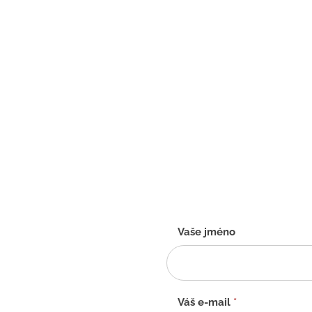
Kontaktní
Vaše jméno
formulář
-
CZ
Váš e-mail
*