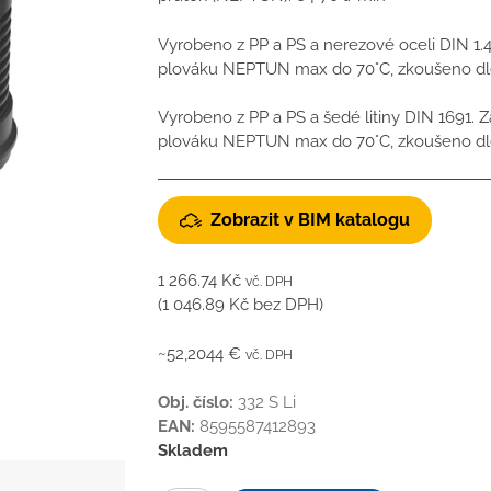
Vyrobeno z PP a PS a nerezové oceli DIN 1.4
plováku NEPTUN max do 70°C, zkoušeno dl
Vyrobeno z PP a PS a šedé litiny DIN 1691. Z
plováku NEPTUN max do 70°C, zkoušeno dl
Zobrazit v BIM katalogu
1 266.74
Kč
vč. DPH
(
1 046.89
Kč
bez DPH)
~52,2044 €
vč. DPH
Obj. číslo:
332 S Li
EAN:
8595587412893
Skladem