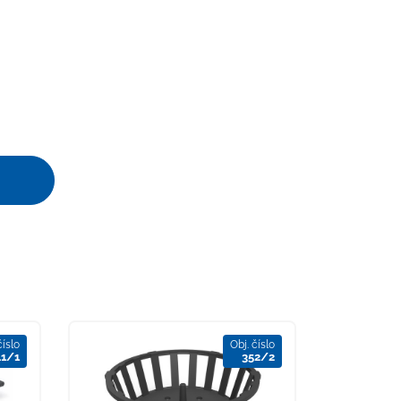
číslo
Obj. číslo
41/1
352/2