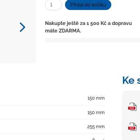
Kanalizační
Přidat do košíku
vpusť
boční
Nakupte ještě za
1 500
Kč
a dopravu
D50,
máte ZDARMA.
suchá
klapka,
litinová
mřížka
množství
Ke 
150 mm
150 mm
255 mm