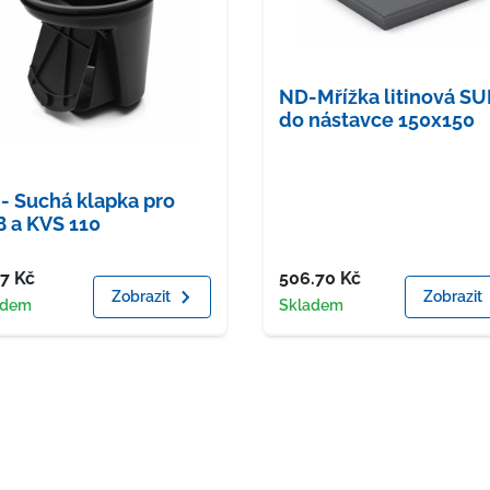
ND-Mřížka litinová S
do nástavce 150x150
- Suchá klapka pro
 a KVS 110
a
Cena
17
Kč
506.70
Kč
Zobrazit
Zobrazit
upnost
Dostupnost
adem
Skladem