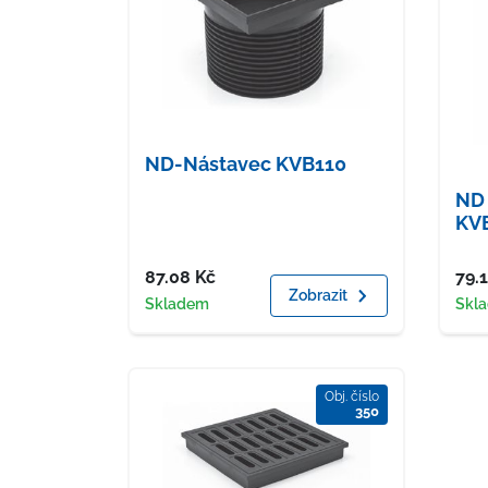
ND-Nástavec KVB110
ND 
KVB
Cena
Cen
87.08
Kč
79.
Zobrazit
Dostupnost
Dost
Skladem
Skl
Obj. číslo
350