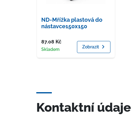
ND-Mřížka plastová do
nástavce150x150
Cena
87.08
Kč
Zobrazit
Dostupnost
Skladem
Kontaktní údaje