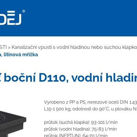
STI
>
Kanalizační vpusti s vodní hladinou nebo suchou klapk
, litinová mřížka
 boční D110, vodní hladin
Vyrobeno z PP a PS, nerezové oceli DIN 1.430
L15-1 500 kg, odolnost do 90°C, u plováku
průtok (suchá klapka): 93-101 l/min
průtok (vodní hladina): 75-83 l/min
průtok (NEPTUN): 64-70 l/min