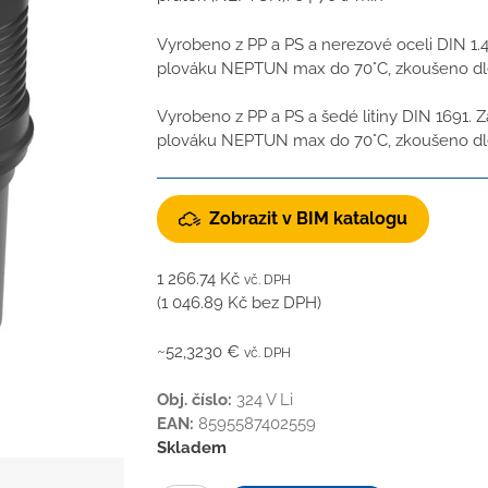
Vyrobeno z PP a PS a nerezové oceli DIN 1.4
plováku NEPTUN max do 70°C, zkoušeno dl
Vyrobeno z PP a PS a šedé litiny DIN 1691. Z
plováku NEPTUN max do 70°C, zkoušeno dl
Zobrazit v BIM katalogu
1 266.74
Kč
vč. DPH
(
1 046.89
Kč
bez DPH)
~52,3230 €
vč. DPH
Obj. číslo:
324 V Li
EAN:
8595587402559
Skladem