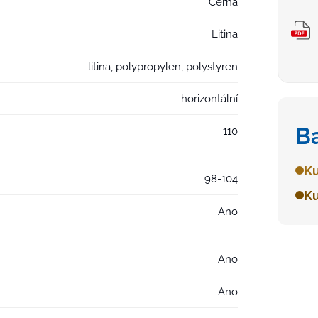
Černá
Litina
litina, polypropylen, polystyren
horizontální
B
110
Ku
98-104
Ku
Ano
Ano
Ano