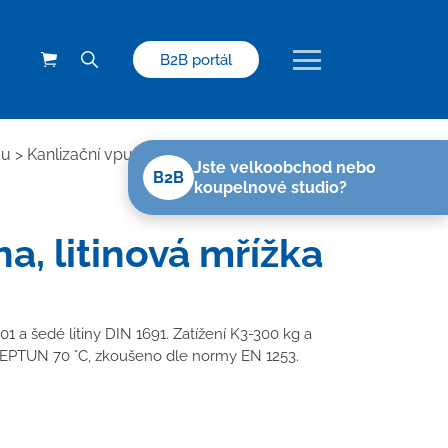
B2B portál
ou
>
Kanlizační vpusti s litinovou mřížkou
>
Jste velkoobchod nebo
B2B
koupelnové studio?
a, litinová mřížka
1 a šedé litiny DIN 1691. Zatížení K3-300 kg a
 NEPTUN 70 °C, zkoušeno dle normy EN 1253.