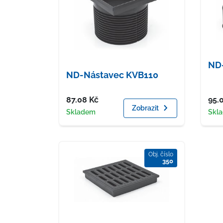
ND-
ND-Nástavec KVB110
Cena
Cen
87.08
Kč
95.
Zobrazit
Dostupnost
Dost
Skladem
Skl
Obj. číslo
350