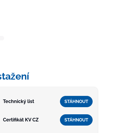
stažení
Technický list
STÁHNOUT
Certifikát KV CZ
STÁHNOUT