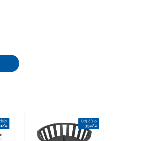
číslo
Obj. číslo
41/1
352/2