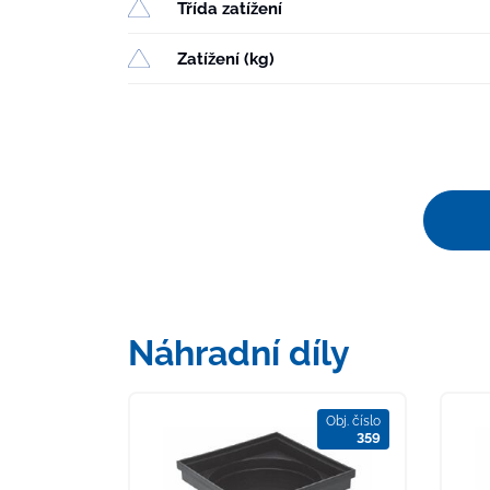
Třída zatížení
Zatížení (kg)
Náhradní díly
Obj. číslo
359