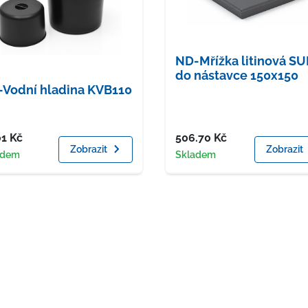
ND-Mřížka litinová S
do nástavce 150x150
Vodní hladina KVB110
a
Cena
01
Kč
506.70
Kč
Zobrazit
Zobrazit
upnost
Dostupnost
adem
Skladem