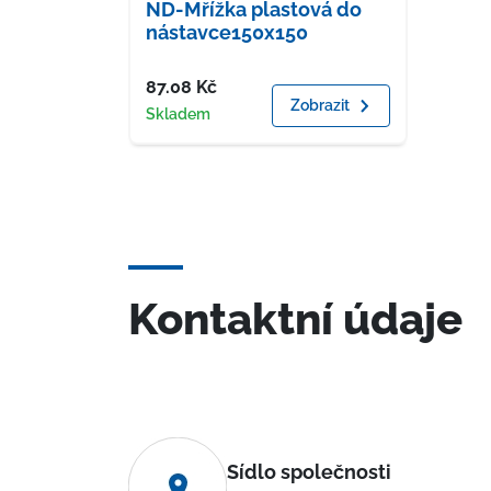
ND-Mřížka plastová do
nástavce150x150
Cena
87.08
Kč
Zobrazit
Dostupnost
Skladem
Kontaktní údaje
Sídlo společnosti