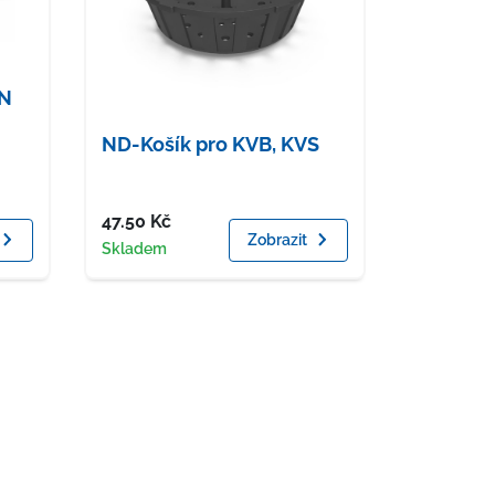
UN
ND-Košík pro KVB, KVS
Cena
47.50
Kč
Zobrazit
Dostupnost
Skladem