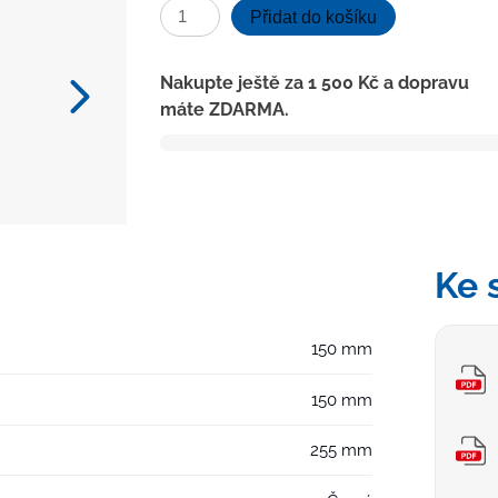
Kanalizační
Přidat do košíku
vpusť
boční
Nakupte ještě za
1 500
Kč
a dopravu
D110,
máte ZDARMA.
vodní
hladina,
litinová
mřížka
množství
Ke 
150 mm
150 mm
255 mm