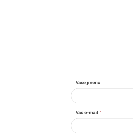
Kontaktní
Vaše jméno
formulář
-
CZ
Váš e-mail
*