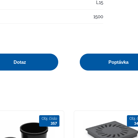
L15
1500
Dotaz
Poptávka
Obj. číslo
Obj. 
357
3