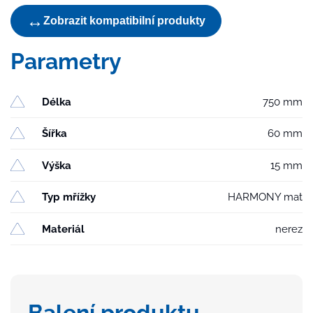
linear.
↔
Zobrazit kompatibilní produkty
žlabu
množství
Parametry
Délka
750 mm
Šířka
60 mm
Výška
15 mm
Typ mřížky
HARMONY mat
Materiál
nerez
Balení produktu