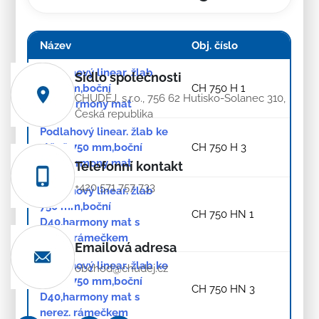
Název
Obj. číslo
Podlahový linear. žlab
Sídlo společnosti
750 mm,boční
CH 750 H 1
CHUDĚJ, s.r.o., 756 62 Hutisko-Solanec 310,
D40,harmony mat
Česká republika
Podlahový linear. žlab ke
stěně 750 mm,boční
CH 750 H 3
D40,harmony mat
Telefonní kontakt
+420 571 757 733
Podlahový linear. žlab
750 mm,boční
CH 750 HN 1
D40,harmony mat s
nerez. rámečkem
Emailová adresa
Podlahový linear. žlab ke
obchod@chudej.cz
stěně 750 mm,boční
CH 750 HN 3
D40,harmony mat s
nerez. rámečkem