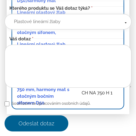
D50,harmony mat
Kterého produktu se Váš dotaz týká?
*
Lineární plastový žlab
750 mm, harmony mat s
CH PA 750 H 1
bočním odtokem D 50 a
otočným sifonem,
Váš dotaz
*
Lineární plastový žlab
750 mm s nerez.
rámkem, harmony mat s
CH PA 750 HN 1
bočním odtokem D 50 a
otočným sifonem
Lineární nerezový žlab
750 mm, harmony mat s
CH NA 750 H 1
otočným bočním
sifonem D50
Souhlasím se zpracováním osobních údajů.
Odeslat dotaz