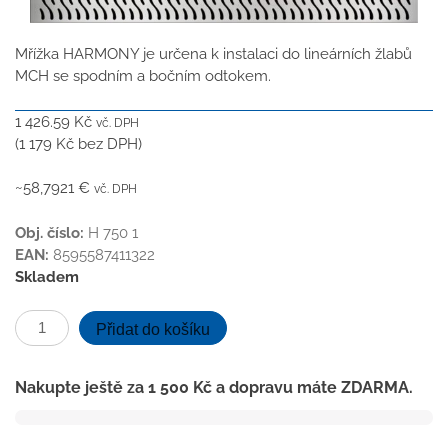
Mřížka HARMONY je určena k instalaci do lineárních žlabů
MCH se spodním a bočním odtokem.
1 426.59
Kč
vč. DPH
(
1 179
Kč
bez DPH)
~58,7921 €
vč. DPH
Obj. číslo:
H 750 1
EAN:
8595587411322
Skladem
Harmony
Přidat do košíku
mat
mřížka
Nakupte ještě za
1 500
Kč
a dopravu máte ZDARMA.
750
mm
do