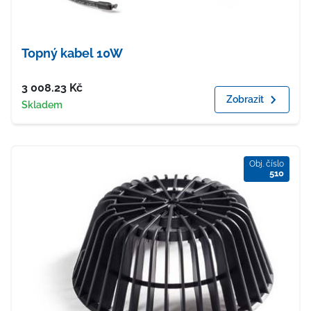
Topný kabel 10W
Cena
3 008.23
Kč
Zobrazit
Dostupnost
Skladem
Obj. číslo
510