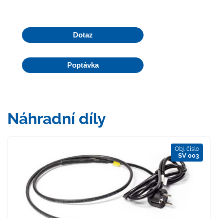
Dotaz
Poptávka
Náhradní díly
Obj. číslo
SV 003