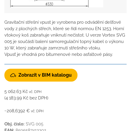
Gravitační střešní vpust je vyrobena pro odvádění dešťové
vody z plochých střech, které se řídí normou EN 1253. Horní
vtokový koš zabraňuje vniknutí nečistot. U verze Vortex SVG
005 je součástí balení samoregulační topný kabel o výkonu
10 W, který zabraňuje zamrznutí střešního vtoku.
Vpusť je vhodná pro bitumenové nebo asfaltové pásy.
Zobrazit v BIM katalogu
5 062.63
Kč
vč. DPH
(
4 183.99
Kč
bez DPH)
~208,6392 €
vč. DPH
Obj. číslo:
SVG 005
EAN:
8595587413302