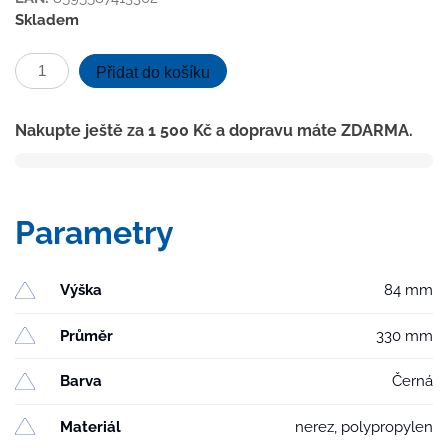
Skladem
Gravitační
Přidat do košíku
střešní
vpusť
Nakupte ještě za
1 500
Kč
a dopravu máte ZDARMA.
VORTEX
D110
s
topným
Parametry
kabelem
10W
množství
Výška
84 mm
Průměr
330 mm
Barva
Černá
Materiál
nerez, polypropylen