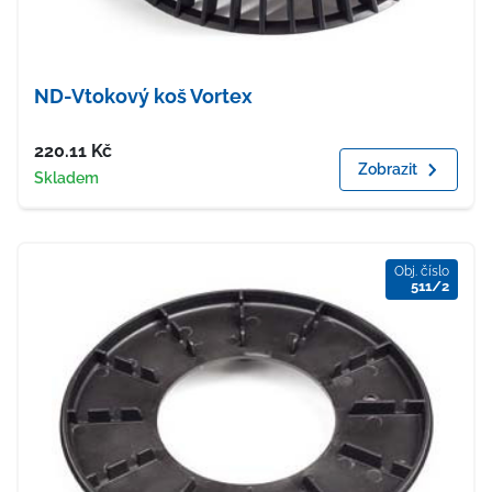
ND-Vtokový koš Vortex
Cena
220.11
Kč
Zobrazit
Dostupnost
Skladem
Obj. číslo
511/2