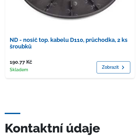
ND - nosič top. kabelu D110, průchodka, 2 ks
šroubků
Cena
190.77
Kč
Zobrazit
Dostupnost
Skladem
Kontaktní údaje