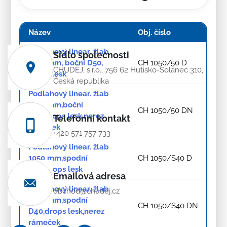
Název
Obj. číslo
Podlahový linear. žlab
Sídlo společnosti
1050 mm, boční D50,
CH 1050/50 D
CHUDĚJ, s.r.o., 756 62 Hutisko-Solanec 310,
drops lesk
Česká republika
Podlahový linear. žlab
1050 mm,boční
CH 1050/50 DN
D50,drops lesk,nerez
Telefonní kontakt
rámeček
+420 571 757 733
Podlahový linear. žlab
1050 mm,spodní
CH 1050/S40 D
D40,drops lesk
Emailová adresa
Podlahový linear. žlab
obchod@chudej.cz
1050 mm,spodní
CH 1050/S40 DN
D40,drops lesk,nerez
rámeček