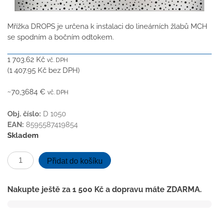
Mřížka DROPS je určena k instalaci do lineárních žlabů MCH
se spodním a bočním odtokem.
1 703.62
Kč
vč. DPH
(
1 407.95
Kč
bez DPH)
~70,3684 €
vč. DPH
Obj. číslo:
D 1050
EAN:
8595587419854
Skladem
Drops
Přidat do košíku
lesk
mřížka
Nakupte ještě za
1 500
Kč
a dopravu máte ZDARMA.
1050
mm
do