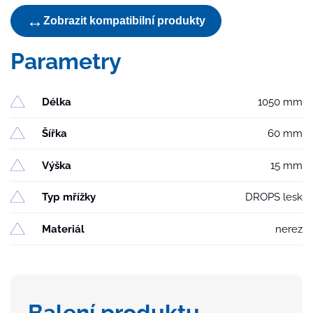
linear.
↔
Zobrazit kompatibilní produkty
žlabu
množství
Parametry
Délka
1050 mm
Šířka
60 mm
Výška
15 mm
Typ mřížky
DROPS lesk
Materiál
nerez
Balení produktu