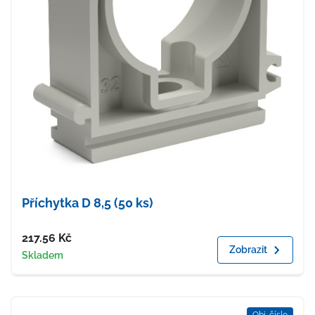
Příchytka D 8,5 (50 ks)
Cena
217.56
Kč
Zobrazit
Dostupnost
Skladem