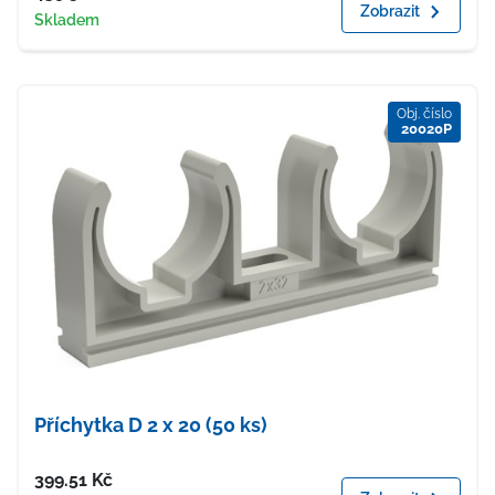
Zobrazit
Dostupnost
Skladem
Obj. číslo
20020P
Příchytka D 2 x 20 (50 ks)
Cena
399.51
Kč