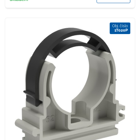
Obj. číslo
1T020P