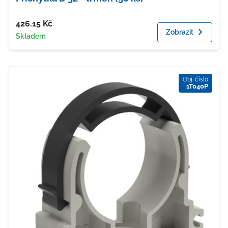
Cena
426.15
Kč
Zobrazit
Dostupnost
Skladem
Obj. číslo
1T040P