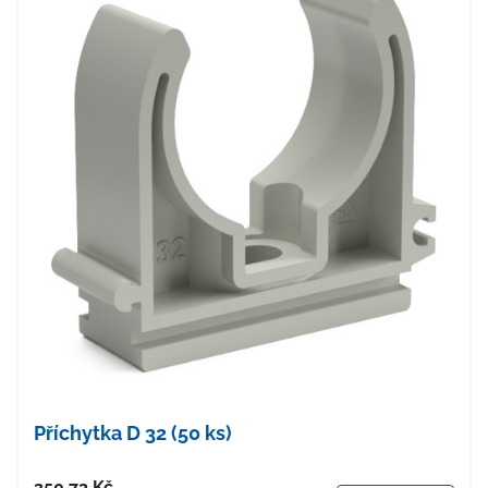
Příchytka D 32 (50 ks)
Cena
350.72
Kč