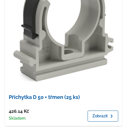
Příchytka D 50 + třmen (25 ks)
Cena
426.14
Kč
Zobrazit
Dostupnost
Skladem