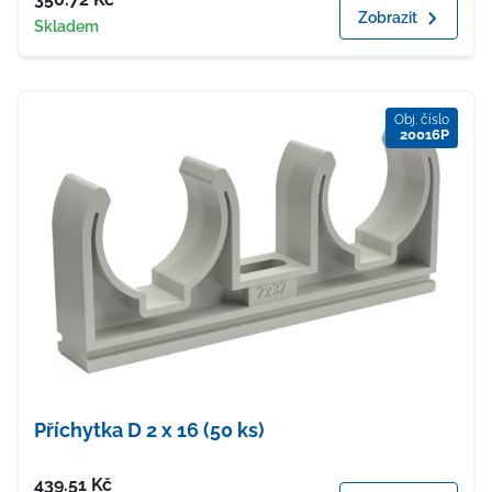
Zobrazit
Dostupnost
Skladem
Obj. číslo
20016P
Příchytka D 2 x 16 (50 ks)
Cena
439.51
Kč