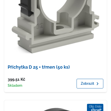
Příchytka D 25 + třmen (50 ks)
Cena
399.51
Kč
Zobrazit
Dostupnost
Skladem
Obj. číslo
1T032P