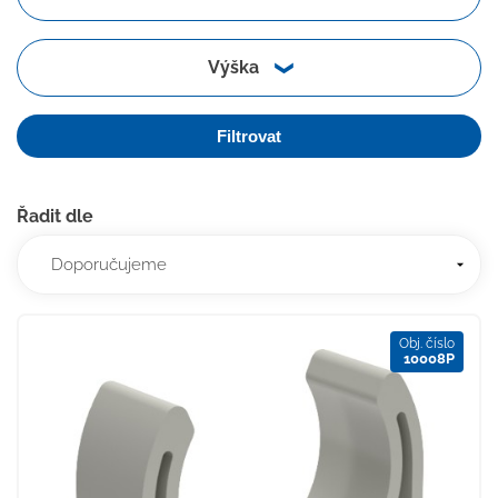
Výška
Filtrovat
Řadit dle
Obj. číslo
10008P