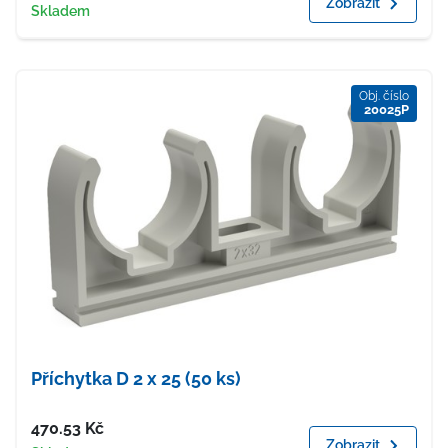
Zobrazit
Dostupnost
Skladem
Obj. číslo
20025P
Příchytka D 2 x 25 (50 ks)
Cena
470.53
Kč
Zobrazit