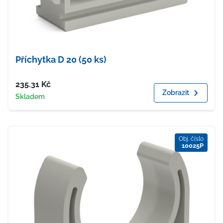
Příchytka D 20 (50 ks)
Cena
235.31
Kč
Zobrazit
Dostupnost
Skladem
Obj. číslo
10025P