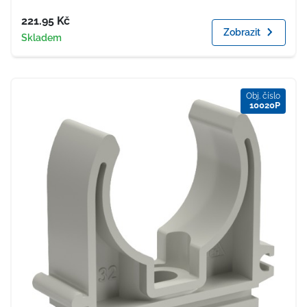
Cena
221.95
Kč
Zobrazit
Dostupnost
Skladem
Obj. číslo
10020P