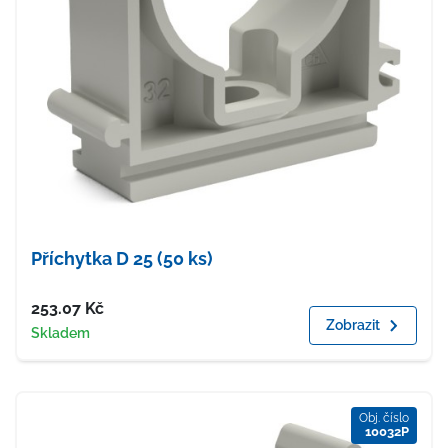
Příchytka D 25 (50 ks)
Cena
253.07
Kč
Zobrazit
Dostupnost
Skladem
Obj. číslo
10032P