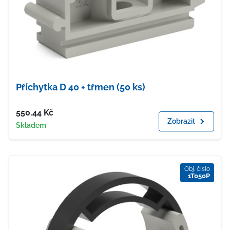
Příchytka D 40 + třmen (50 ks)
Cena
550.44
Kč
Zobrazit
Dostupnost
Skladem
Obj. číslo
1T050P