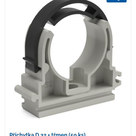
Příchytka D 32 + třmen (50 ks)