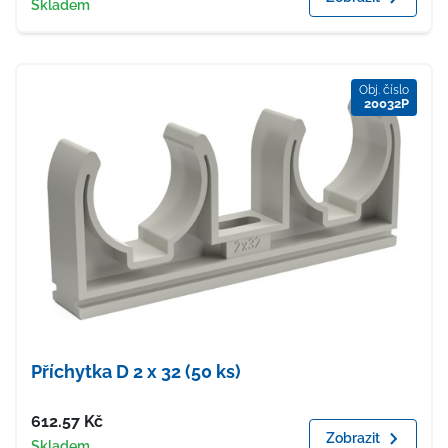
Dostupnost
Skladem
Obj. číslo
20032P
Příchytka D 2 x 32 (50 ks)
Cena
612.57
Kč
Zobrazit
Dostupnost
Skladem