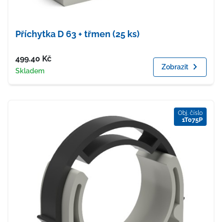
Příchytka D 63 + třmen (25 ks)
Cena
499.40
Kč
Zobrazit
Dostupnost
Skladem
Obj. číslo
1T075P