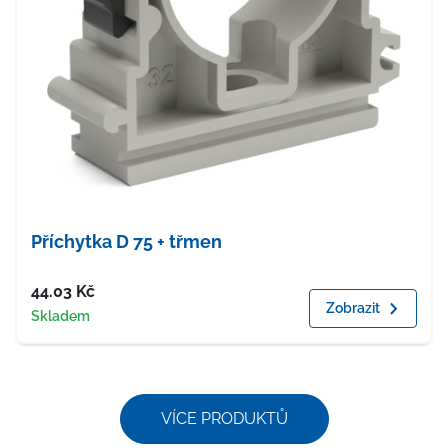
Příchytka D 75 + třmen
Cena
44.03
Kč
Zobrazit
Dostupnost
Skladem
VÍCE PRODUKTŮ