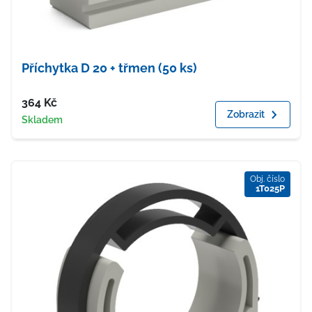
Příchytka D 20 + třmen (50 ks)
Cena
364
Kč
Zobrazit
Dostupnost
Skladem
Obj. číslo
1T025P