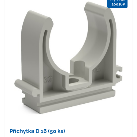
Obj. číslo
10016P
Příchytka D 16 (50 ks)