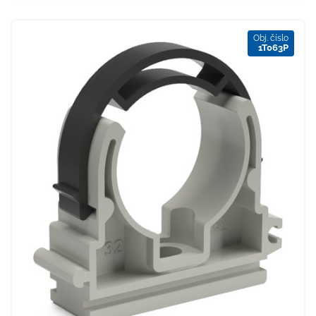
Obj. číslo
1T063P