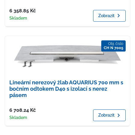
Cena
6 358.85
Kč
Zobrazit
Dostupnost
Skladem
Obj. číslo
CH N 7005
Lineární nerezový žlab AQUARIUS 700 mm s
bočním odtokem D40 s izolací s nerez
pásem
Cena
6 708.24
Kč
Zobrazit
Dostupnost
Skladem