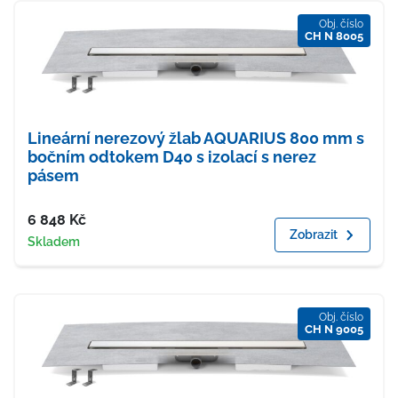
Obj. číslo
CH N 8005
Lineární nerezový žlab AQUARIUS 800 mm s
bočním odtokem D40 s izolací s nerez
pásem
Cena
6 848
Kč
Zobrazit
Dostupnost
Skladem
Obj. číslo
CH N 9005