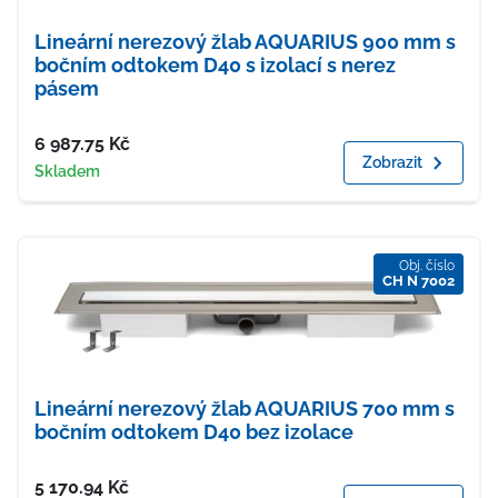
Lineární nerezový žlab AQUARIUS 900 mm s
bočním odtokem D40 s izolací s nerez
pásem
Cena
6 987.75
Kč
Zobrazit
Dostupnost
Skladem
Obj. číslo
CH N 7002
Lineární nerezový žlab AQUARIUS 700 mm s
bočním odtokem D40 bez izolace
Cena
5 170.94
Kč