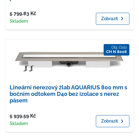
Cena
5 799.83
Kč
Zobrazit
Dostupnost
Skladem
Obj. číslo
CH N 8006
Lineární nerezový žlab AQUARIUS 800 mm s
bočním odtokem D40 bez izolace s nerez
pásem
Cena
5 939.59
Kč
Zobrazit
Dostupnost
Skladem