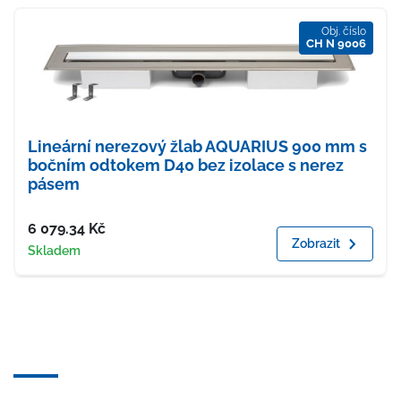
Obj. číslo
CH N 9006
Lineární nerezový žlab AQUARIUS 900 mm s
bočním odtokem D40 bez izolace s nerez
pásem
Cena
6 079.34
Kč
Zobrazit
Dostupnost
Skladem