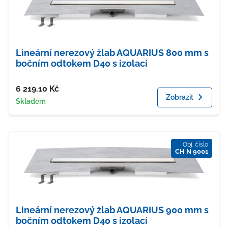
Lineární nerezový žlab AQUARIUS 800 mm s
bočním odtokem D40 s izolací
Cena
6 219.10
Kč
Zobrazit
Dostupnost
Skladem
Obj. číslo
CH N 9001
Lineární nerezový žlab AQUARIUS 900 mm s
bočním odtokem D40 s izolací