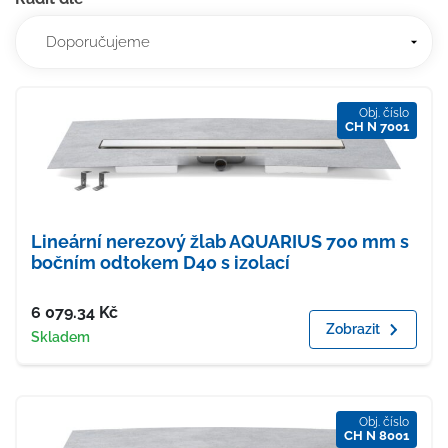
Obj. číslo
CH N 7001
Lineární nerezový žlab AQUARIUS 700 mm s
bočním odtokem D40 s izolací
Cena
6 079.34
Kč
Zobrazit
Dostupnost
Skladem
Obj. číslo
CH N 8001