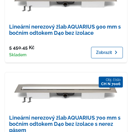
Lineární nerezový žlab AQUARIUS 900 mm s
bočním odtokem D40 bez izolace
Cena
5 450.45
Kč
Zobrazit
Dostupnost
Skladem
Obj. číslo
CH N 7006
Lineární nerezový žlab AQUARIUS 700 mm s
bočním odtokem D40 bez izolace s nerez
pásem