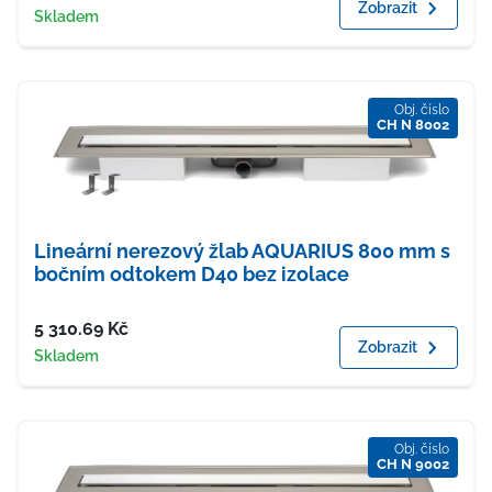
Zobrazit
Dostupnost
Skladem
Obj. číslo
CH N 8002
Lineární nerezový žlab AQUARIUS 800 mm s
bočním odtokem D40 bez izolace
Cena
5 310.69
Kč
Zobrazit
Dostupnost
Skladem
Obj. číslo
CH N 9002