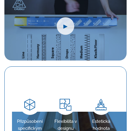
►
Konfigurace na míru
Přizpůsobení
Flexibilita v
Estetická
specifickým
designu
hodnota