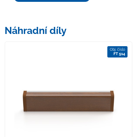
Náhradní díly
Obj. číslo
FT 514