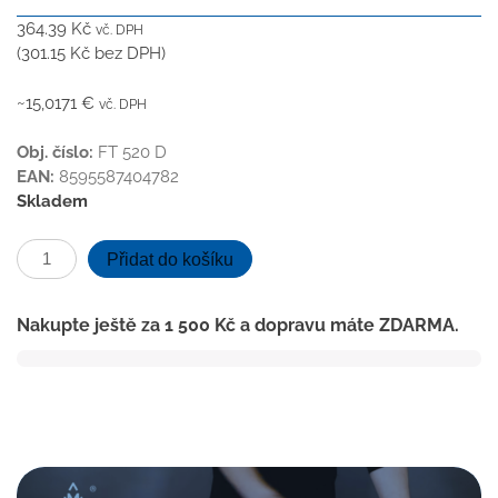
364.39
Kč
vč. DPH
(
301.15
Kč
bez DPH)
~15,0171 €
vč. DPH
Obj. číslo:
FT 520 D
EAN:
8595587404782
Skladem
FOR-
Přidat do košíku
TOP
-
Nakupte ještě za
1 500
Kč
a dopravu máte ZDARMA.
Spojovací
lišta
Dub
množství