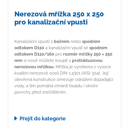
Nerezová mřížka 250 x 250
pro kanalizační vpusti
Kanalizační vpusti s
bočním
nebo
spodním
odtokem D110
a kanalizační vpusť se
spodním
odtokem D110/160
pro
rozměr mřížky 250 × 250
mm
si nově můžete koupit s
protiskluzovou
nerezovou mřížkou
. Mřížka je vyrobena z vysoce
kvalitní nerezové oceli DIN 1.4301 (AISI 304). Její
otevřená konstrukce omezuje odrážení dopadající
vody, a tím pomáhá chránit fasádu i okolní
povrchy před znečištěním.
Přejít do kategorie