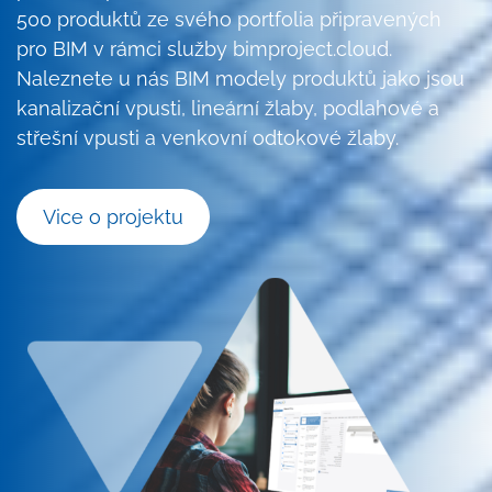
500 produktů ze svého portfolia připravených
pro BIM v rámci služby bimproject.cloud.
Naleznete u nás BIM modely produktů jako jsou
kanalizační vpusti, lineární žlaby, podlahové a
střešní vpusti a venkovní odtokové žlaby.
Vice o projektu