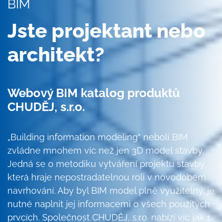
BIM
Jste projektant nebo
architekt?
Webový BIM katalog produktů
CHUDĚJ, s.r.o.
„Building information modeling“ neboli BIM
zvládne mnohem víc než jen 3D model stavby.
Jedná se o metodiku vytváření projektu stavby,
která hraje nepostradatelnou roli v novodobém
navrhování. Aby byl BIM model plně využitelný, je
nutné naplnit jej informacemi o všech použitých
prvcích. Společnost CHUDĚJ, s.r.o. nabízí víc jak 1